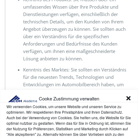
umfassendes Wissen über Ihre Produkte und
Dienstleistungen verfügen, einschließlich der
technischen Details, um den Kunden von Ihrem
Angebot überzeugen zu können. Sie sollten auch
über ein Verständnis für die spezifischen
Anforderungen und Bedürfnisse des Kunden
verfügen, um ihnen eine maßgeschneiderte
Lösung anbieten zu können.
Kenntnis des Marktes: Sie sollten ein Verständnis
für die neuesten Trends, Technologien und
Entwicklungen im Automobilbereich haben, um
auf die Bedürfnisse Ihrer Kunden eingehen und sie
Cooke Zustimmung verwalten
mit den neuesten Lösungen versorgen zu können.
Wir verwenden Cookies, um unsere Website und unseren Service zu
Beziehungsaufbau: Der Aufbau von Beziehungen
optimieren. Wir respektieren Ihre Privatsphäre und Ihren Datenschutz.
zu Kunden ist entscheidend für den Erfolg im B2B-
Auch bei der Verwendung von Cookies. Sie helfen uns, die Website für Sie
optimal nutzbar zu gestalten. Wenn das für Sie in Ordnung ist, stimmen Sie
Verkauf. Sie sollten sich bemühen, vertrauensvolle
der Nutzung für Präferenzen, Statistiken und Marketing durch Klicken auf
Beziehungen zu Kunden aufzubauen, indem Sie
"Alle akzeptieren" zu. Alternativ können Sie über Vorlieben sich zu den