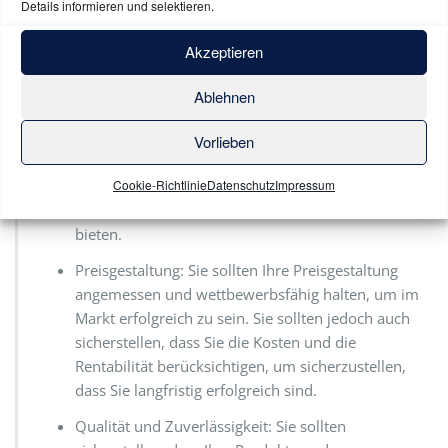
sich für ihre Bedürfnisse interessieren und ihnen
Details informieren und selektieren.
zuhören, um Lösungen zu finden, die ihren
Akzeptieren
Anforderungen entsprechen.
Kundendienst: Sie sollten sicherstellen, dass Sie
Ablehnen
den Kunden einen hervorragenden Kundenservice
bieten, um ihr Vertrauen in Ihr Unternehmen und
Vorlieben
Ihre Produkte zu stärken. Sie sollten schnell auf
Cookie-Richtlinie
Datenschutz
Impressum
Anfragen und Probleme reagieren und den
Kunden eine klare und offene Kommunikation
bieten.
Preisgestaltung: Sie sollten Ihre Preisgestaltung
angemessen und wettbewerbsfähig halten, um im
Markt erfolgreich zu sein. Sie sollten jedoch auch
sicherstellen, dass Sie die Kosten und die
Rentabilität berücksichtigen, um sicherzustellen,
dass Sie langfristig erfolgreich sind.
Qualität und Zuverlässigkeit: Sie sollten