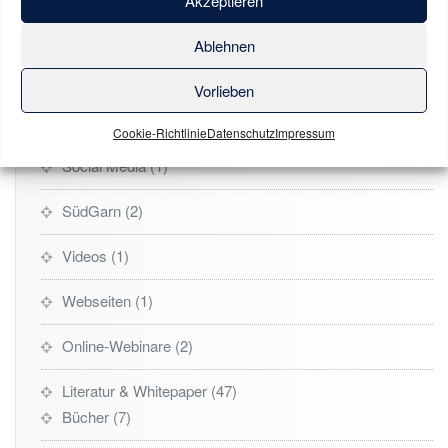
Akzeptieren
Kostenfreie Impulse
1
Ablehnen
One-Pages
1
Vorlieben
SEA & SEO
2
Cookie-Richtlinie
Datenschutz
Impressum
Social Media
1
SüdGarn
2
Videos
1
Webseiten
1
Online-Webinare
2
Literatur & Whitepaper
47
Bücher
7