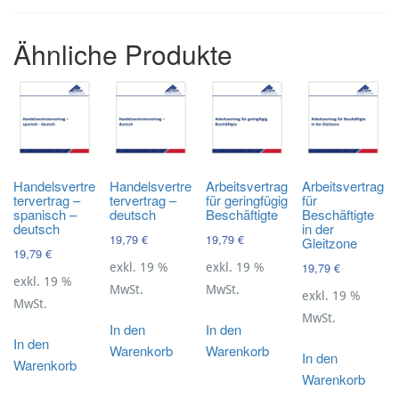
Ähnliche Produkte
Handelsvertre
Handelsvertre
Arbeitsvertrag
Arbeitsvertrag
tervertrag –
tervertrag –
für geringfügig
für
spanisch –
deutsch
Beschäftigte
Beschäftigte
deutsch
in der
19,79
€
19,79
€
Gleitzone
19,79
€
19,79
€
exkl. 19 %
exkl. 19 %
exkl. 19 %
MwSt.
MwSt.
exkl. 19 %
MwSt.
MwSt.
In den
In den
In den
Warenkorb
Warenkorb
In den
Warenkorb
Warenkorb