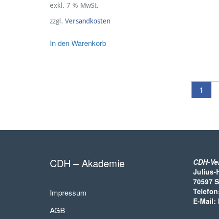
exkl. 7 % MwSt.
zzgl.
Versandkosten
In den Warenkorb
1
CDH – Akademie
CDH-Ve
Julius-
70597 S
Telefon
Impressum
E-Mail:
AGB