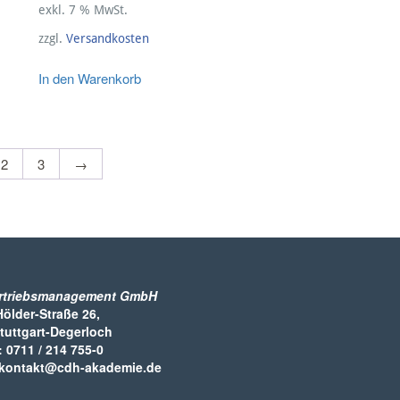
exkl. 7 % MwSt.
zzgl.
Versandkosten
In den Warenkorb
2
3
→
rtriebsmanagement GmbH
Hölder-Straße 26,
tuttgart-Degerloch
: 0711 / 214 755-0
 kontakt@cdh-akademie.de