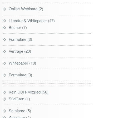
Online-Webinare
2
Literatur & Whitepaper
47
Bücher
7
Formulare
3
Verträge
20
Whitepaper
18
Formulare
3
Kein CDH-Mitglied
58
SüdGarn
1
Seminare
5
Webinare
4