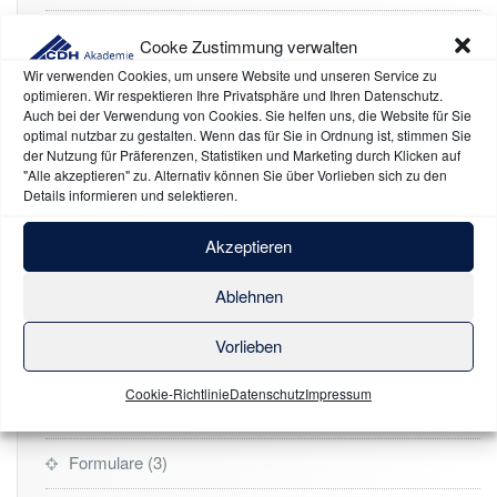
One-Pages
1
Cooke Zustimmung verwalten
Wir verwenden Cookies, um unsere Website und unseren Service zu
SEA & SEO
2
optimieren. Wir respektieren Ihre Privatsphäre und Ihren Datenschutz.
Auch bei der Verwendung von Cookies. Sie helfen uns, die Website für Sie
Social Media
1
optimal nutzbar zu gestalten. Wenn das für Sie in Ordnung ist, stimmen Sie
der Nutzung für Präferenzen, Statistiken und Marketing durch Klicken auf
"Alle akzeptieren" zu. Alternativ können Sie über Vorlieben sich zu den
SüdGarn
2
Details informieren und selektieren.
Videos
1
Akzeptieren
Webseiten
1
Ablehnen
Online-Webinare
2
Vorlieben
Literatur & Whitepaper
47
Cookie-Richtlinie
Datenschutz
Impressum
Bücher
7
Formulare
3