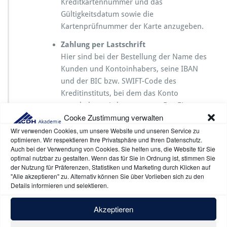
Kreditkartennummer und das
Gültigkeitsdatum sowie die
Kartenprüfnummer der Karte anzugeben.
Zahlung per Lastschrift
Hier sind bei der Bestellung der Name des
Kunden und Kontoinhabers, seine IBAN
und der BIC bzw. SWIFT-Code des
Kreditinstituts, bei dem das Konto
unterhalten wird, zu nennen. Der Einzug
Cooke Zustimmung verwalten
der Lastschrift vom vereinbarten Konto
erfolgt am Fälligkeitsdatum, frühestens
Wir verwenden Cookies, um unsere Website und unseren Service zu
optimieren. Wir respektieren Ihre Privatsphäre und Ihren Datenschutz.
drei Tage nach Versand der Rechnung
Auch bei der Verwendung von Cookies. Sie helfen uns, die Website für Sie
und der SEPA-Vorabankündigung (Pre-
optimal nutzbar zu gestalten. Wenn das für Sie in Ordnung ist, stimmen Sie
Notification). Die Frist für die
der Nutzung für Präferenzen, Statistiken und Marketing durch Klicken auf
"Alle akzeptieren" zu. Alternativ können Sie über Vorlieben sich zu den
Vorabankündigung wird somit auf drei
Details informieren und selektieren.
Tage verkürzt. Das Fälligkeitsdatum ergibt
sich aus der Rechnung. Der Kunde sichert
Akzeptieren
zu, für die Deckung des Kontos zu sorgen.