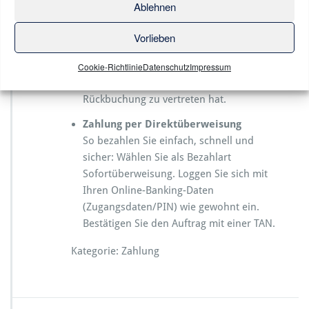
Kosten, die aufgrund einer
Ablehnen
Nichteinlösung oder Rückbuchung der
Lastschrift entstehen, gehen zu Lasten des
Vorlieben
Kunden, wenn dieser bzw. der von ihm
benannte Kontoinhaber oder dessen
Cookie-Richtlinie
Datenschutz
Impressum
Bankinstitut die Nichteinlösung oder die
Rückbuchung zu vertreten hat.
Zahlung per Direktüberweisung
So bezahlen Sie einfach, schnell und
sicher: Wählen Sie als Bezahlart
Sofortüberweisung. Loggen Sie sich mit
Ihren Online-Banking-Daten
(Zugangsdaten/PIN) wie gewohnt ein.
Bestätigen Sie den Auftrag mit einer TAN.
Kategorie: Zahlung