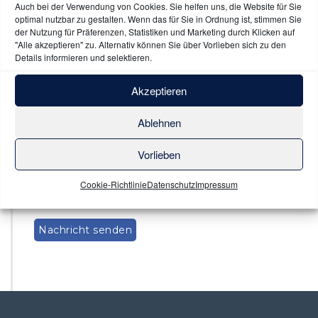
Auch bei der Verwendung von Cookies. Sie helfen uns, die Website für Sie
Erforderliche Felder sind mit
*
markiert
optimal nutzbar zu gestalten. Wenn das für Sie in Ordnung ist, stimmen Sie
der Nutzung für Präferenzen, Statistiken und Marketing durch Klicken auf
"Alle akzeptieren" zu. Alternativ können Sie über Vorlieben sich zu den
Details informieren und selektieren.
Akzeptieren
Ablehnen
Vorlieben
Name, E-Mail-Adresse und Website in diesem Browser
Cookie-Richtlinie
Datenschutz
Impressum
für meinen nächsten Kommentar speichern.