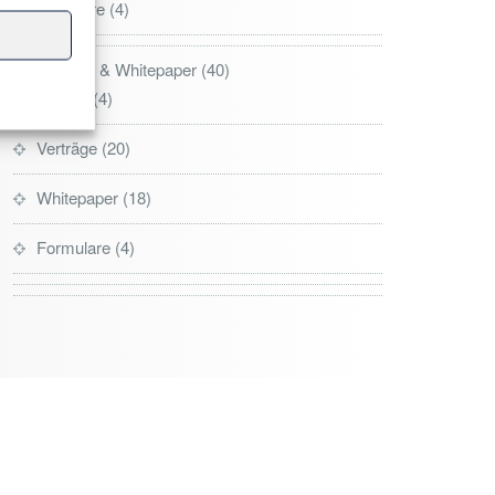
Webinare
4
Literatur & Whitepaper
40
Bücher
4
Verträge
20
Whitepaper
18
Formulare
4