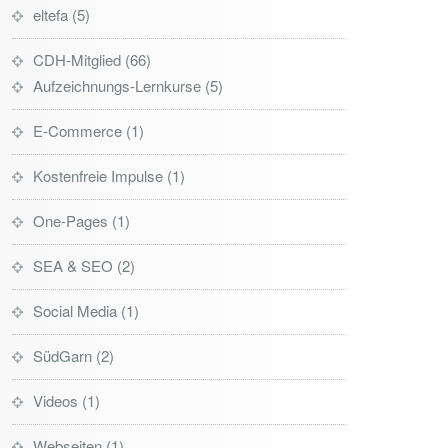
eltefa
5
CDH-Mitglied
66
Aufzeichnungs-Lernkurse
5
E-Commerce
1
Kostenfreie Impulse
1
One-Pages
1
SEA & SEO
2
Social Media
1
SüdGarn
2
Videos
1
Webseiten
1