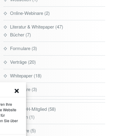
Online-Webinare
2
Literatur & Whitepaper
47
Bücher
7
Formulare
3
Verträge
20
Whitepaper
18
Formulare
3
ren Ihre
Kein CDH-Mitglied
58
ie Website
für
SüdGarn
1
en Sie über
Seminare
5