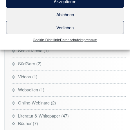
Akzeptieren
Kostenfreie Impulse
1
Ablehnen
One-Pages
1
Vorlieben
SEA & SEO
2
Cookie-Richtlinie
Datenschutz
Impressum
Social Media
1
SüdGarn
2
Videos
1
Webseiten
1
Online-Webinare
2
Literatur & Whitepaper
47
Bücher
7