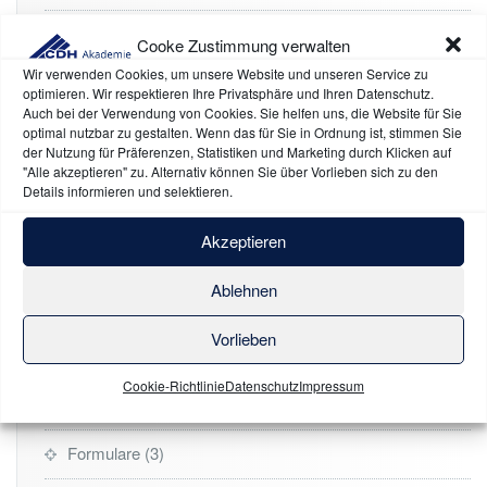
One-Pages
1
Cooke Zustimmung verwalten
Wir verwenden Cookies, um unsere Website und unseren Service zu
SEA & SEO
2
optimieren. Wir respektieren Ihre Privatsphäre und Ihren Datenschutz.
Auch bei der Verwendung von Cookies. Sie helfen uns, die Website für Sie
Social Media
1
optimal nutzbar zu gestalten. Wenn das für Sie in Ordnung ist, stimmen Sie
der Nutzung für Präferenzen, Statistiken und Marketing durch Klicken auf
"Alle akzeptieren" zu. Alternativ können Sie über Vorlieben sich zu den
SüdGarn
2
Details informieren und selektieren.
Videos
1
Akzeptieren
Webseiten
1
Ablehnen
Online-Webinare
2
Vorlieben
Literatur & Whitepaper
47
Cookie-Richtlinie
Datenschutz
Impressum
Bücher
7
Formulare
3