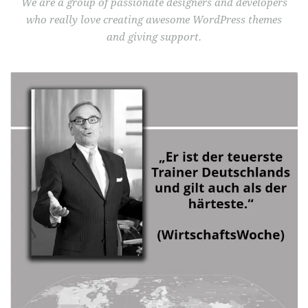
We are a group of passionate designers and developers
who really love creating awesome WordPress themes
and giving support.